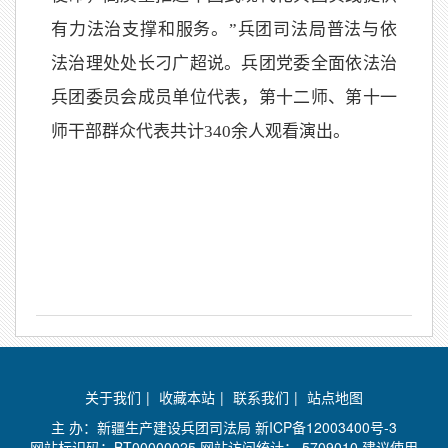
有力法治支撑和服务。”兵团司法局普法与依
法治理处处长刁广超说。兵团党委全面依法治
兵团委员会成员单位代表，第十二师、第十一
师干部群众代表共计340余人观看演出。
关于我们
|
收藏本站
|
联系我们
|
站点地图
主 办：新疆生产建设兵团司法局
新ICP备12003400号-3
网站标识码：BT00000025 网站访问统计：
5709010 建议使用