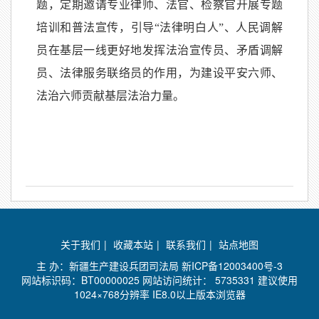
题，定期邀请专业律师、法官、检察官开展专题
培训和普法宣传，引导“法律明白人”、人民调解
员在基层一线更好地发挥法治宣传员、矛盾调解
员、法律服务联络员的作用，为建设平安六师、
法治六师贡献基层法治力量。
关于我们
|
收藏本站
|
联系我们
|
站点地图
主 办：新疆生产建设兵团司法局
新ICP备12003400号-3
网站标识码：BT00000025 网站访问统计：
5735331 建议使用
1024×768分辨率 IE8.0以上版本浏览器