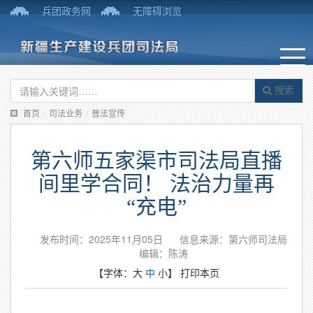
兵团政务网
无障碍浏览
搜索
首页
/
司法业务
/
普法宣传
第六师五家渠市司法局直播
间里学合同！ 法治力量再
“充电”
发布时间：2025年11月05日
信息来源：第六师司法局
编辑：陈涛
【字体：
大
中
小
】
打印本页