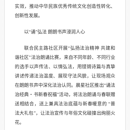
实效，推动中华民族优秀传统文化创造性转化、
创新性发展。
以“诵”弘法 朗朗书声浸润人心
联合民主路社区开展“弘扬法治精神 共建和
谐社区”法治朗诵比赛，来自不同年龄、不同行业
的选手以声传法、以情弘法，用铿锵诗篇与真挚
讲述传递法治温度、展现守法风貌，让现场观众
在朗朗书声中深化法治认同。晨星社区推出“诵法
治经典・书新春祝福”活动，将法治朗诵与春联赠
送相结合，送上兼具法治底蕴与新春暖意的 “普
法大礼包”，让法治宣传与年俗文化碰撞出绚丽火
花。