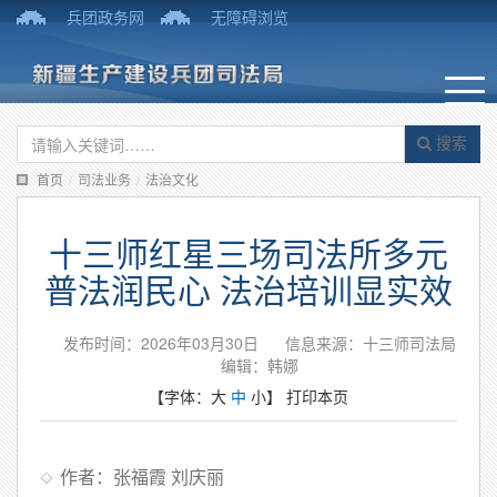
兵团政务网
无障碍浏览
搜索
首页
/
司法业务
/
法治文化
十三师红星三场司法所多元
普法润民心 法治培训显实效
发布时间：2026年03月30日
信息来源：十三师司法局
编辑：韩娜
【字体：
大
中
小
】
打印本页
作者：张福霞 刘庆丽