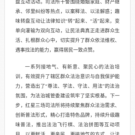
盘互动活动。司法所干警围绕婚姻家庭、财产继
承、邻里纠纷等热点，以案释法、以法解惑；趣
味转盘互动让法律知识“转”起来、“活”起来，变
单向灌输为双向互动，让民法典真正走进群众生
活、扎根群众心中，切实提升了群众依法维权、
遇事找法的能力，赢得居民一致点赞。
一系列接地气、有新意、聚民心的法治培
训，有效提升了辖区群众法治意识与自我保护能
力，营造出了“尊法、学法、守法、用法”的法治
氛围，为法治城管委建设筑牢了坚实根基。下一
步，红星三场司法所将持续聚焦群众法治需求、
创新普法形式，精心打造特色品牌，持续升级趣
味普法，推出法治飞行棋、法治拼图等互动项
目，以更鲜活、更亲民、更接地气的方式，让法