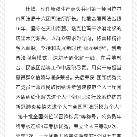
杜峰，现任新疆生产建设兵团第一师阿拉尔
市司法局十六团司法所所长。扎根基层司法战线
16
年，坚守在天山南麓、塔克拉玛干沙漠北缘的
塔里木河源头，以群众需求为导向，将雷锋精神
融入血脉，坚持和发展新时代“枫桥经验”，创新
普法服务模式，深耕矛盾化解一线，在兵地融
合、
民族团结
等
工作中
履职尽责，用实干与担当
赢得群众信赖与诸多荣誉。先后荣获
“团镇优秀共
产党员”“师市民族团结进步创建模范个人”
“
兵团
矛盾纠纷化解先进个人
”
“
全国司法行政系统抗击
新冠肺炎疫情先进个人
”
“全国司法所模范个人”
“第十批全国岗位学雷锋标兵”等称号，
公务员年
终考核连续
9
年考核优秀，
荣立个人三等功
2
次、
嘉奖
7
次。十六团新开岭镇先后荣获“全国七五普