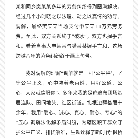
某和同乡樊某某多年的劳务纠纷得到圆满解决。
经过几个小时晓之以法理、动之以真情的劝导、
调解，最终樊某某当场支付申某某1.4万元劳务
费。至此，双方关系终于“破冰”，双方也握手言
和。看着当事人申某某与樊某某握手言和，这场
跨越八年的劳务纠纷终于画上句号。
我对调解的理解“调解就是一杆‘公平秤’，坚
守公平正义，心中装着老百姓，用好公道、公
心，大家就信服你”。多年来我的足迹遍布团场基
层连队、田间地头、社区街道。扎根边疆基层十
余年，我用“爱心、诚心、真心、耐心、专心”的
“五心”调解法化解矛盾纠纷，为辖区职工群众守
护公平正义、排忧解难，生动诠释了新时代“枫桥