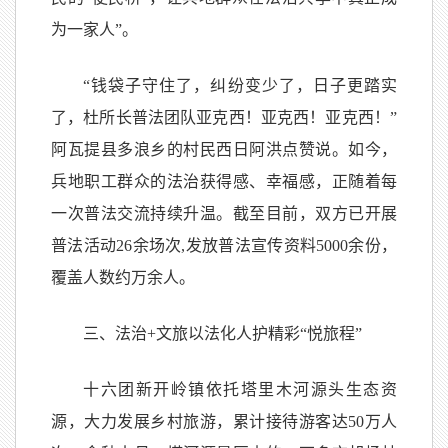
为一家人”。
“钱袋子守住了，纠纷变少了，日子更踏实
了，杜所长普法团队亚克西！亚克西！亚克西！”
阿瓦提县多浪乡的村民西日阿洪点赞说。如今，
兵地职工群众的法治获得感、幸福感，正随着每
一次普法交流持续升温。截至目前，双方已开展
普法活动26余场次,发放普法宣传资料5000余份，
覆盖人数约万余人。
三、法治+文旅以法化人护精彩“悦旅程”
十六团新开岭镇依托塔里木河源头生态资
源，大力发展乡
村旅游，累计接待游客达
50
万人