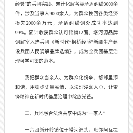
经验”的兵团实践。累计化解各类矛盾纠纷3000余
件，涉及当事人9000余人，为群众挽回各类经济
损失2000余万元，矛盾纠纷调处成功率达到
99%。累计收获群众认可锦旗12面。塔河源品牌
调解室入选兵团《新时代“枫桥经验”新疆生产建
设兵团人民调解品牌选编》，成为全兵团基层治
理可学可鉴的范本。
我把群众当亲人、为群众化纷争、帮邻里添
和谐，用脚步丈量民情，以法理浸润人心，让雷
锋精神在新时代基层治理中绽放光芒。
二、兵地融合法治共享中成为“一家人”
十六团新开岭镇位于塔河源头，毗邻阿瓦提