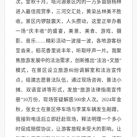
次。
金秋十月，塔河源景区内的一万多亩胡杨林
进入最佳观赏季，三河交汇处，黄染丛林美不胜
收。景区内
锣鼓震天，人头攒动，这里正举办着
一场
“庆丰收”的盛宴，美景、美食、游戏、摄
影、音乐……精彩活动一波接一波，各地游客纷
至沓来，稻花香里说丰年，听取呼声一片。
我聚
焦旅游发展中的法治需求，创新推出
“法治
+
文旅”
模式，在景区设立旅游纠纷调解室和法治宣传
点，组建志愿普法队伍，通过现场咨询、普法小
摊、双语宣讲等形式，发放“旅游法律指南宣传
册”
10
万份，现场答疑解惑
500
余人次。
2024
年金
秋，张女士在景区停车场与李某车辆发生剐蹭，
我接到电话后立即赶赴现场，释法明理一个多小
时促成赔偿协议，让游客旅程未受大的影响。
让