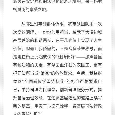
游客在安定祥和的法治化旅游环境中，来一场酣
畅淋漓的享受之旅。
从邻里琐事到群体诉求，我带领团队用一次
次高效调解、一份份为民担当，绘就了大漠边城
基层善治的和谐画卷，在平凡岗位上实现了人生
价值。但最让我骄傲的，不是众多荣誉称号，而
是走在街上此起彼伏的“杜所长好”——那声音里
有被劝和的夫妻，有拿回血汗钱的农民工，更有
把司法所当成“娘家”的各族群众。今后，我将继
续以“全国岗位学雷锋标兵”的标准严格要求自
己，秉持司法为民理念，创新普法服务形式，提
升基层治理效能，在边疆基层治理的道路上续写
新的篇章，用实干与坚守诠释一名基层司法行政
人的责任与担当。