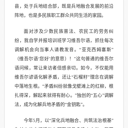
县，处于兵地结合部，既是兵地融合发展的前沿
阵地，也是多民族职工群众共同生活的家园。
面对涉及少数民族普法、农民工的劳务纠
纷，我自学并报培训班学习维吾尔语，抓住每次
调解机会向当事人请教发音。“亚克西姆塞斯”
（维吾尔语‘您好’的意思）！"这句普通的维吾尔
语问候，常让来访者倍感亲切。如今，不仅能用
维吾尔谚语化解矛盾，还让“石榴籽”理念在调解
中落地生根。“矛盾纠纷就像戈壁滩上的红柳，根
扎得深，解起来就得有耐心。”独创的“五心”调解
法，成为化解兵地矛盾的“金钥匙”。
今年5月，以“深化兵地融合、共筑法治根基”