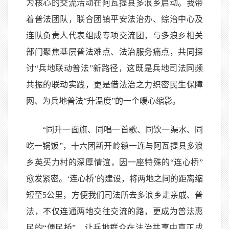
为核心的交流活动在阿瓦提县多浪乡启动。我带
着普法团队，联合团镇平安法治办、综治中心及
连队负责人代表组成专项交流团，与多浪乡相关
部门聚焦基层普法难点、法治服务痛点，共同探
讨“兵地联动普法”新路径，这既是兵地司法同频
共振的联动实践，更是借法治之力织密民生保障
网、为兵地普法“升温度”的一个暖心缩影。
“同升一面旗、同唱一首歌、同饮一渠水、同
吃一锅饭”，十六团新开岭镇一连与阿瓦提县多浪
乡英买力村的深厚情谊，因一座特殊的“连心桥”
愈发紧密。‘连心桥’的建设，将两地之间的距离缩
短至5公里，方便我们司法所去多浪乡走亲戚、普
法，不仅连通两地交往交流的路，更成为普法惠
民的“便民桥”，让兵地群众在法治共享中真正成