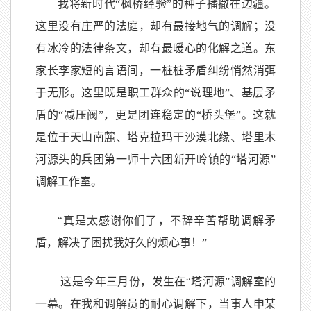
我将新时代“枫桥经验”的种子播撒在边疆。
这里没有庄严的法庭，却有最接地气的调解；没
有冰冷的法律条文，却有最暖心的化解之道。东
家长李家短的言语间，一桩桩矛盾纠纷悄然消弭
于无形。这里既是职工群众的“说理地”、基层矛
盾的“减压阀”，更是团连稳定的“桥头堡”。这就
是位于天山南麓、塔克拉玛干沙漠北缘、塔里木
河源头的兵团第一师十六团新开岭镇的“塔河源”
调解工作室。
“真是太感谢你们了，不辞辛苦帮助调解矛
盾，解决了困扰我好久的烦心事！”
这是今年三月份，发生在“塔河源”调解室的
一幕。在我和调解员的耐心调解下，当事人申某