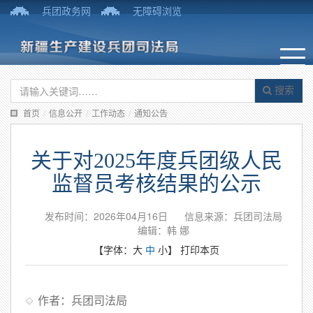
兵团政务网
无障碍浏览
搜索
首页
/
信息公开
/
工作动态
/
通知公告
关于对2025年度兵团级人民
监督员考核结果的公示
发布时间：2026年04月16日
信息来源：兵团司法局
编辑：韩 娜
【字体：
大
中
小
】
打印本页
作者：兵团司法局