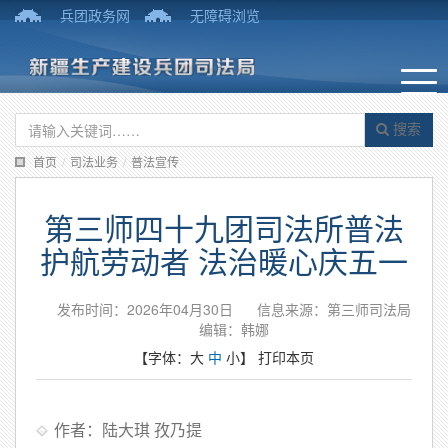
兵团政务网
无障碍浏览
搜索
首页
/
司法业务
/
普法宣传
第三师四十九团司法所普法
护航劳动者 法治暖心庆五一
发布时间：2026年04月30日
信息来源：第三师司法局
编辑：韩娜
【字体：
大
中
小
】
打印本页
作者：陆大琪 孜乃提